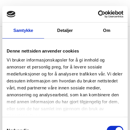
Samtykke
Detaljer
Om
Arbeidsforhold
Denne nettsiden anvender cookies
Vi bistår både arbeidsgivere og arbeidstakere ved inngåelse og
Vi bruker informasjonskapsler for å gi innhold og
avvikling av ansettelsesforhold, samt ved andre
annonser et personlig preg, for å levere sosiale
problemstillinger som springer ut av relasjonen mellom
mediefunksjoner og for å analysere trafikken vår. Vi deler
arbeidstaker og arbeidsgiver. Eksempler på dette er
dessuten informasjon om hvordan du bruker nettstedet
permisjonsspørsmål, lønnsforhold og spørsmål om overvåking
vårt, med partnerne våre innen sosiale medier,
og andre kontrolltiltak overfor arbeidstakerne på arbeidsplassen.
annonsering og analysearbeid, som kan kombinere den
Du er hjertelig velkommen til å ta kontakt!
med annen informasjon du har gjort tilgjengelig for dem,
Ring oss på tlf.
974 74 747
eller klikk her for å komme til vårt
eller som de har samlet inn gjennom din bruk av
kontaktskjema
.
tjenestene deres.
Samtykkevalg