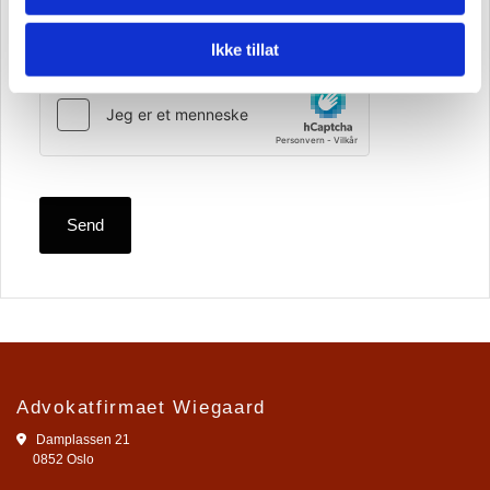
Ikke tillat
Advokatfirmaet Wiegaard

Damplassen 21
0852 Oslo