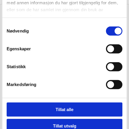
med annen informasjon du har gjort tilgjengelig for dem,
eller som de har samlet inn gjennom din bruk av
SKRIV TIL OSS
tjenestene deres.
Samtykkevalg
Navn*
Nødvendig
Egenskaper
E-post*
Statistikk
Telefon*
Markedsføring
Kommentar
Tillat alle
Tillat utvalg