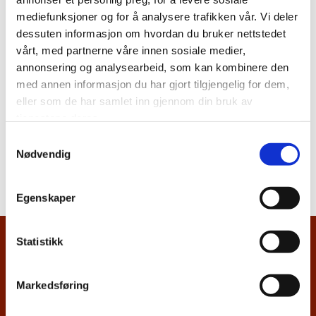
mediefunksjoner og for å analysere trafikken vår. Vi deler
dessuten informasjon om hvordan du bruker nettstedet
vårt, med partnerne våre innen sosiale medier,
annonsering og analysearbeid, som kan kombinere den
med annen informasjon du har gjort tilgjengelig for dem,
eller som de har samlet inn gjennom din bruk av
tjenestene deres.
Samtykkevalg
Nødvendig
Egenskaper
Statistikk
Advokatfirmaet Wiegaard

Damplassen 21
Markedsføring
0852 Oslo